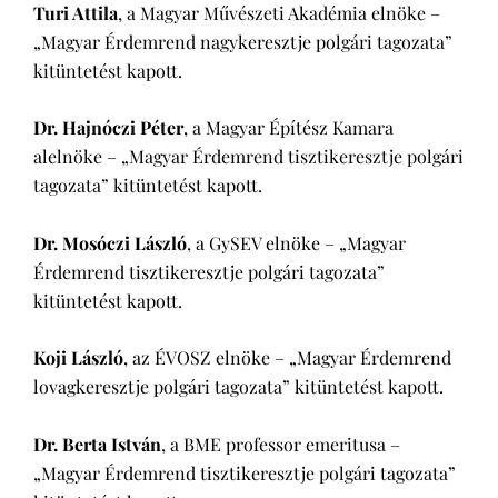
Turi Attila
, a Magyar Művészeti Akadémia elnöke –
„Magyar Érdemrend nagykeresztje polgári tagozata”
kitüntetést kapott.
Dr. Hajnóczi Péter
, a Magyar Építész Kamara
alelnöke – „Magyar Érdemrend tisztikeresztje polgári
tagozata” kitüntetést kapott.
Dr. Mosóczi László
, a GySEV elnöke – „Magyar
Érdemrend tisztikeresztje polgári tagozata”
kitüntetést kapott.
Koji László
, az ÉVOSZ elnöke – „Magyar Érdemrend
lovagkeresztje polgári tagozata” kitüntetést kapott.
Dr. Berta István
, a BME professor emeritusa –
„Magyar Érdemrend tisztikeresztje polgári tagozata”