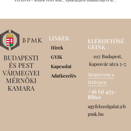
FELHÍVÁS – Scharle Péter Kultúrmérnöki Díj
Épületgépész szakmai nap és laborlátogatás a Schako Kft. telephelyén
LINKEK
ELÉRHETŐSÉ
GEINK
Hírek
BUDAPESTI
1117 Budapest,
GYIK
ÉS PEST
Kaposvár utca 5-7.
Kapcsolat
VÁRMEGYEI
Megnézem a
Adatkezelés
MÉRNÖKI
térképen
KAMARA
+36 (1) 455-
8860
ugyfelszolgalat@b
pmk.hu