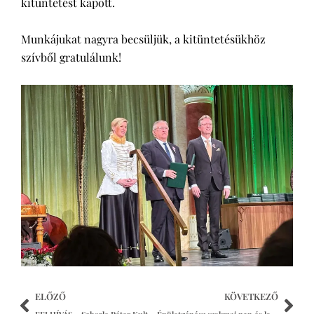
kitüntetést kapott.
Munkájukat nagyra becsüljük, a kitüntetésükhöz
szívből gratulálunk!
ELŐZŐ
KÖVETKEZŐ