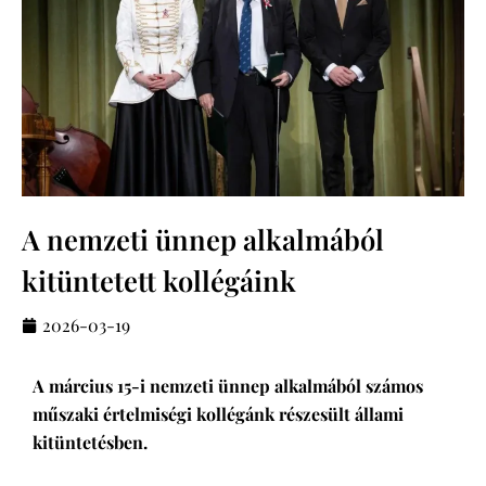
A nemzeti ünnep alkalmából
kitüntetett kollégáink
2026-03-19
A március 15-i nemzeti ünnep alkalmából számos
műszaki értelmiségi kollégánk részesült állami
kitüntetésben.