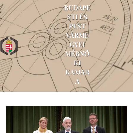
BUDAPE
STI ÉS
PEST
VÁRME
GYEI
MÉRNÖ
KI
KAMAR
A