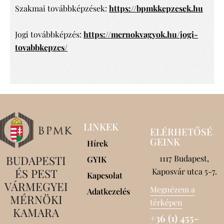
Szakmai továbbképzések:
https://bpmkkepzesek.hu
Jogi továbbképzés:
https://mernokvagyok.hu/jogi-
tovabbkepzes/
LINKEK
ELÉRHETŐSÉ
GEINK
Hírek
BUDAPESTI
1117 Budapest,
GYIK
ÉS PEST
Kaposvár utca 5-7.
Kapcsolat
VÁRMEGYEI
Megnézem a
Adatkezelés
MÉRNÖKI
térképen
KAMARA
+36 (1) 455-