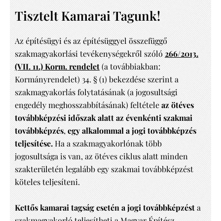
Tisztelt Kamarai Tagunk!
Az építésügyi és az építésüggyel összefüggő
szakmagyakorlási tevékenységekről szóló
266/2013.
(VII. 11.) Korm. rendelet
(a továbbiakban:
Kormányrendelet) 34. § (1) bekezdése szerint a
szakmagyakorlás folytatásának (a jogosultsági
engedély meghosszabbításának) feltétele
az ötéves
továbbképzési időszak alatt az évenkénti szakmai
továbbképzés
,
egy alkalommal a jogi továbbképzés
teljesítése.
Ha a szakmagyakorlónak több
jogosultsága is van, az ötéves ciklus alatt minden
szakterületén legalább egy szakmai továbbképzést
köteles teljesíteni.
Kettős kamarai tagság esetén a jogi továbbképzést
a
szakmagyakorló teljesítheti a Magyar Építész