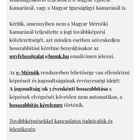
Kamaránál, vagy a Magyar Igazságügyi Kamaránál is.
Kérjük, amennyiben nem a Magyar Mérnöki
Kamaránál teljesítette a jogi továbbképzési
kötelezettségét, azt minden esetben szíveskedjen
hosszabbítási kérelme benyújtásakor az
ugyfelszolgalat@bpmk.hu
emailcímen jelezni.
Az
e-Mérnök
rendszerben lehetősége van ellenőrizni
képzéseit és jogosultságainak érvényességi idejét:
A jogosultság/ok 5 évenkénti hosszabbítása
a
képzések elvégzését követően nem automatikus, a
hosszabbítás kérelemre
történik.
Továbbképzésekkel kapcsolatos tudnivalók és
jelentkezés
: