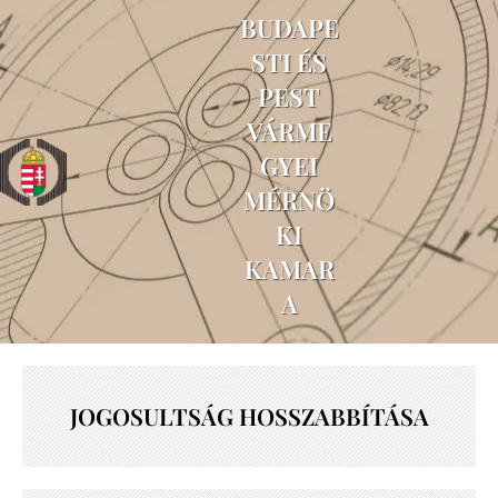
BUDAPE
STI ÉS
PEST
VÁRME
GYEI
MÉRNÖ
KI
KAMAR
A
JOGOSULTSÁG HOSSZABBÍTÁSA