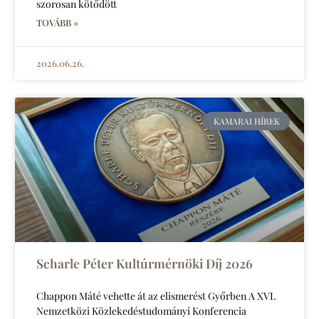
szorosan kötődött
TOVÁBB »
2026.06.26.
KAMARAI HÍREK
Scharle Péter Kultúrmérnöki Díj 2026
Chappon Máté vehette át az elismerést Győrben A XVI.
Nemzetközi Közlekedéstudományi Konferencia