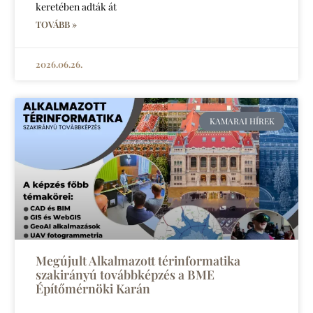
keretében adták át
TOVÁBB »
2026.06.26.
KAMARAI HÍREK
Megújult Alkalmazott térinformatika
szakirányú továbbképzés a BME
Építőmérnöki Karán