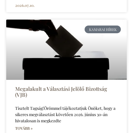
2026.07.10.
KAMARAI HÍREK
Megalakult a Választási Jelölő Bizottság
(VJB)
Tisztelt Tagság!Örömmel tájékoztatjuk Önöket, hogy a
sikeres megválasztást követően 2026. június 30-án
hivatalosan is megkezdte
TOVÁBB »