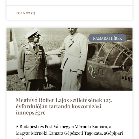
2026.07.07.
KAMARAI HÍREK
Meghívó Rotter Lajos születésének 125.
évfordulóján tartandó koszorúzási
ünnepségre
A Budapesti és Pest Vármegyei Mérnöki Kamara, a
Magyar Mérnöki Kamara Gépészeti Tagozata, aGépipari