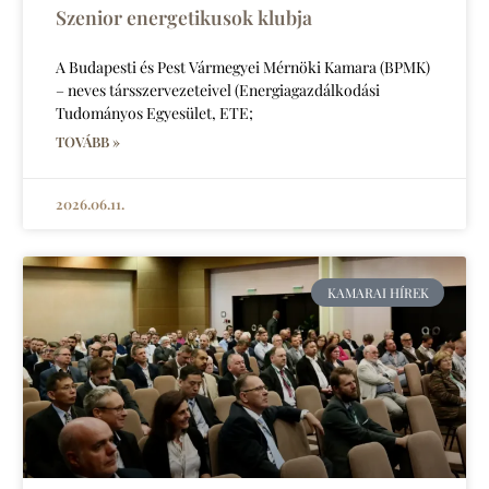
Szenior energetikusok klubja
A Budapesti és Pest Vármegyei Mérnöki Kamara (BPMK)
– neves társszervezeteivel (Energiagazdálkodási
Tudományos Egyesület, ETE;
TOVÁBB »
2026.06.11.
KAMARAI HÍREK