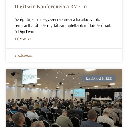
DigiTwin Konferencia a BME-n
Az építőipar ma egyszerre keresi a hatékonyabb,
fenntarthatóbb és digitálisan fejlettebb működés útjait.
A DigiTwin
TOVÁBB »
2026.06.01.
KAMARAI HÍREK