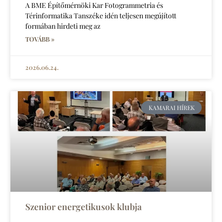
A BME Építőmérnöki Kar Fotogrammetria és
Térinformatika Tanszéke idén teljesen megújított
formában hirdeti meg az
TOVÁBB »
2026.06.24.
KAMARAI HÍREK
Szenior energetikusok klubja