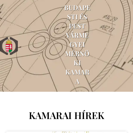
BUDAPE
STI ÉS
PEST
VÁRME
GYEI
MÉRNÖ
KI
KAMAR
A
KAMARAI HÍREK