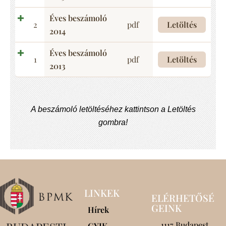
Éves beszámoló
2
pdf
Letöltés
2014
Éves beszámoló
1
pdf
Letöltés
2013
A beszámoló letöltéséhez kattintson a Letöltés
gombra!
LINKEK
ELÉRHETŐSÉ
GEINK
Hírek
1117 Budapest,
GYIK