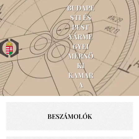
BUDAPE
STI ÉS
PEST
VÁRME
GYEI
MÉRNÖ
KI
KAMAR
A
BESZÁMOLÓK