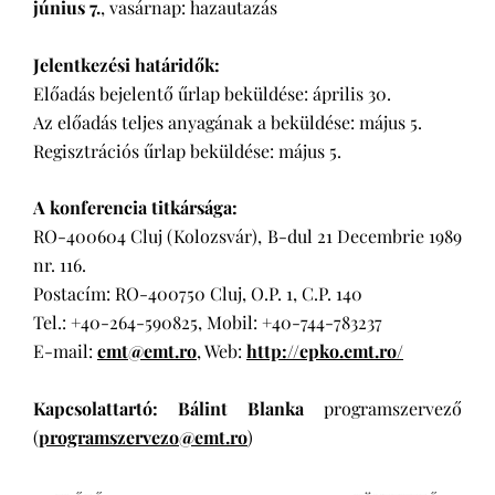
június 7.
, vasárnap: hazautazás
Jelentkezési határidők:
Előadás bejelentő űrlap beküldése: április 30.
Az előadás teljes anyagának a beküldése: május 5.
Regisztrációs űrlap beküldése: május 5.
A konferencia titkársága:
RO-400604 Cluj (Kolozsvár), B-dul 21 Decembrie 1989
nr. 116.
Postacím: RO-400750 Cluj, O.P. 1, C.P. 140
Tel.: +40-264-590825, Mobil: +40-744-783237
E-mail:
emt@emt.ro
, Web:
http://epko.emt.ro/
Kapcsolattartó: Bálint Blanka
programszervező
(
programszervezo@emt.ro
)