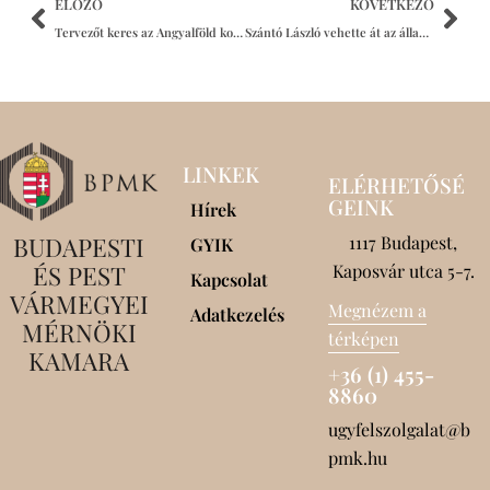
ELŐZŐ
KÖVETKEZŐ
Tervezőt keres az Angyalföld kocsiszín és a 14-es villamosvonal egyes elemeinek fejlesztéséhez a BKK
Szántó László vehette át az állami mérnökkitüntetést
LINKEK
ELÉRHETŐSÉ
GEINK
Hírek
BUDAPESTI
1117 Budapest,
GYIK
ÉS PEST
Kaposvár utca 5-7.
Kapcsolat
VÁRMEGYEI
Megnézem a
Adatkezelés
MÉRNÖKI
térképen
KAMARA
+36 (1) 455-
8860
ugyfelszolgalat@b
pmk.hu