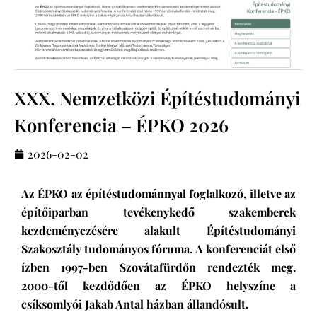
XXX. Nemzetközi Építéstudományi
Konferencia – ÉPKO 2026
2026-02-02
Az ÉPKO az építéstudománnyal foglalkozó, illetve az
építőiparban tevékenykedő szakemberek
kezdeményezésére alakult Építéstudományi
Szakosztály tudományos fóruma. A konferenciát első
ízben 1997-ben Szovátafürdőn rendezték meg.
2000-től kezdődően az ÉPKO helyszíne a
csíksomlyói Jakab Antal házban állandósult.