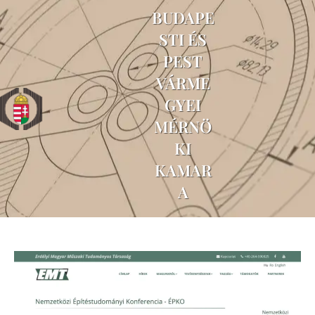
BUDAPE
STI ÉS
PEST
VÁRME
GYEI
MÉRNÖ
KI
KAMAR
A