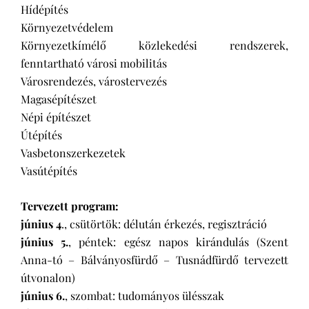
Hídépítés
Környezetvédelem
Környezetkímélő közlekedési rendszerek,
fenntartható városi mobilitás
Városrendezés, várostervezés
Magasépítészet
Népi építészet
Útépítés
Vasbetonszerkezetek
Vasútépítés
Tervezett program:
június 4
., csütörtök: délután érkezés, regisztráció
június 5.
, péntek: egész napos kirándulás (Szent
Anna-tó – Bálványosfürdő – Tusnádfürdő tervezett
útvonalon)
június 6.
, szombat: tudományos ülésszak