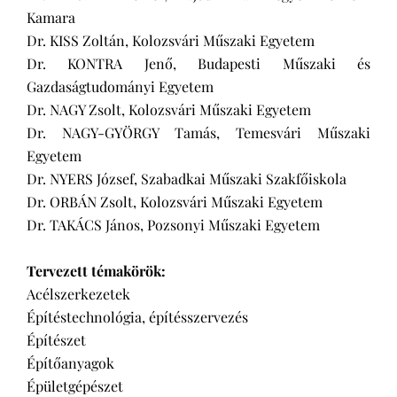
Kamara
Dr. KISS Zoltán, Kolozsvári Műszaki Egyetem
Dr. KONTRA Jenő, Budapesti Műszaki és
Gazdaságtudományi Egyetem
Dr. NAGY Zsolt, Kolozsvári Műszaki Egyetem
Dr. NAGY-GYÖRGY Tamás, Temesvári Műszaki
Egyetem
Dr. NYERS József, Szabadkai Műszaki Szakfőiskola
Dr. ORBÁN Zsolt, Kolozsvári Műszaki Egyetem
Dr. TAKÁCS János, Pozsonyi Műszaki Egyetem
Tervezett témakörök:
Acélszerkezetek
Építéstechnológia, építésszervezés
Építészet
Építőanyagok
Épületgépészet