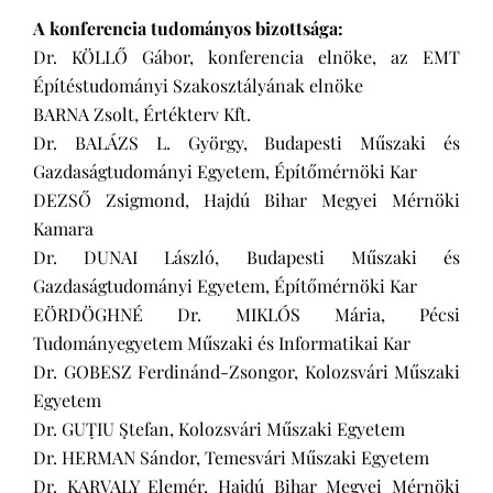
A konferencia tudományos bizottsága:
Dr. KÖLLŐ Gábor, konferencia elnöke, az EMT
Építéstudományi Szakosztályának elnöke
BARNA Zsolt, Értékterv Kft.
Dr. BALÁZS L. György, Budapesti Műszaki és
Gazdaságtudományi Egyetem, Építőmérnöki Kar
DEZSŐ Zsigmond, Hajdú Bihar Megyei Mérnöki
Kamara
Dr. DUNAI László, Budapesti Műszaki és
Gazdaságtudományi Egyetem, Építőmérnöki Kar
EÖRDÖGHNÉ Dr. MIKLÓS Mária, Pécsi
Tudományegyetem Műszaki és Informatikai Kar
Dr. GOBESZ Ferdinánd-Zsongor, Kolozsvári Műszaki
Egyetem
Dr. GUŢIU Ştefan, Kolozsvári Műszaki Egyetem
Dr. HERMAN Sándor, Temesvári Műszaki Egyetem
Dr. KARVALY Elemér, Hajdú Bihar Megyei Mérnöki