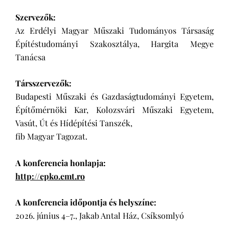
Szervezők:
Az Erdélyi Magyar Műszaki Tudományos Társaság
Építéstudományi Szakosztálya, Hargita Megye
Tanácsa
Társszervezők:
Budapesti Műszaki és Gazdaságtudományi Egyetem,
Építőmérnöki Kar, Kolozsvári Műszaki Egyetem,
Vasút, Út és Hídépítési Tanszék,
fib Magyar Tagozat.
A konferencia honlapja:
http://epko.emt.ro
A konferencia időpontja és helyszíne:
2026. június 4–7., Jakab Antal Ház, Csíksomlyó