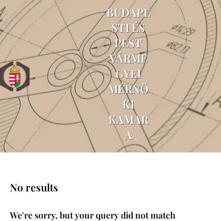
BUDAPE
STI ÉS
PEST
VÁRME
GYEI
MÉRNÖ
KI
KAMAR
A
No results
We're sorry, but your query did not match