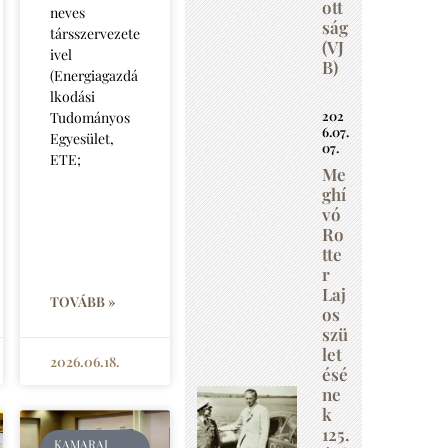
ott
neves
ság
társszervezete
(VJ
ivel
B)
(Energiagazdá
lkodási
202
Tudományos
6.07.
Egyesület,
07.
ETE;
Me
ghí
vó
Ro
tte
r
Laj
TOVÁBB »
os
szü
let
2026.06.18.
ésé
ne
k
125.
KAMARAI