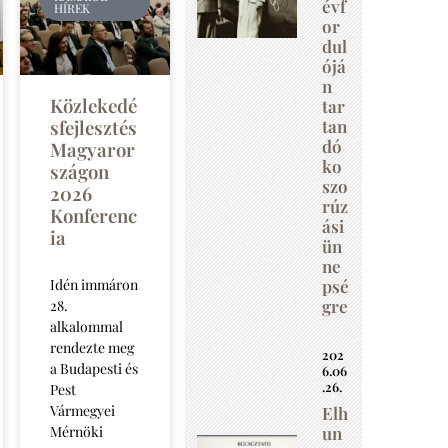
évf
HÍREK
or
dul
ójá
n
Közlekedé
tar
tan
sfejlesztés
dó
Magyaror
ko
szágon
szo
2026
rúz
Konferenc
ási
ia
ün
ne
psé
Idén immáron
gre
28.
alkalommal
rendezte meg
202
a Budapesti és
6.06
.26.
Pest
Vármegyei
Elh
un
Mérnöki