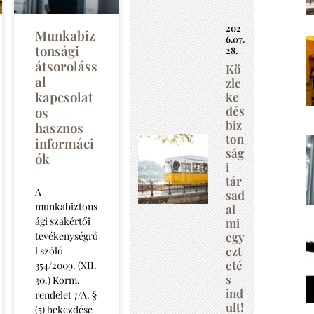
202
Munkabiz
6.07.
tonsági
28.
átsoroláss
Kö
al
zle
kapcsolat
ke
dés
os
biz
hasznos
ton
informáci
ság
ók
i
tár
A
sad
munkabiztons
al
ági szakértői
mi
egy
tevékenységrő
ezt
l szóló
eté
354/2009. (XII.
s
30.) Korm.
ind
rendelet 7/A. §
ult!
(5) bekezdése