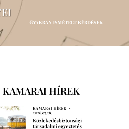
YEI
Gyakran ismételt kérdések
KAMARAI HÍREK
KAMARAI HÍREK
2026.07.28.
Közlekedésbiztonsági
társadalmi egyeztetés