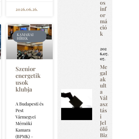
os
inf
2026.06.26.
or
má
ció
k
KAMARAI
HÍREK
202
6.07.
07.
Me
Szenior
gal
energetik
ak
usok
ult
klubja
a
Vál
asz
A Budapesti és
tás
Pest
i
Vármegyei
Jel
Mérnöki
ölő
Kamara
Biz
(BPMK) –