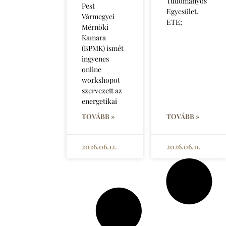
Tudományos
Pest
Egyesület,
Vármegyei
ETE;
Mérnöki
Kamara
(BPMK) ismét
ingyenes
online
workshopot
szervezett az
energetikai
TOVÁBB »
TOVÁBB »
2026.06.12.
2026.06.11.