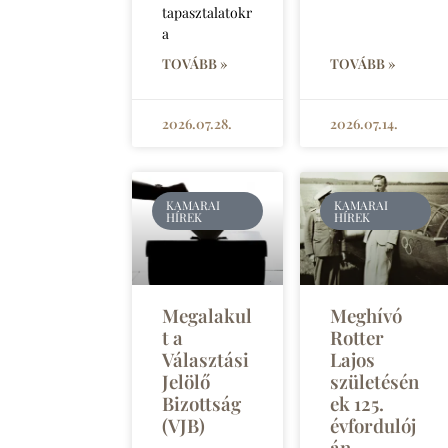
tapasztalatokr
a
TOVÁBB »
TOVÁBB »
2026.07.28.
2026.07.14.
KAMARAI
KAMARAI
HÍREK
HÍREK
Megalakul
Meghívó
t a
Rotter
Választási
Lajos
Jelölő
születésén
Bizottság
ek 125.
(VJB)
évfordulój
án