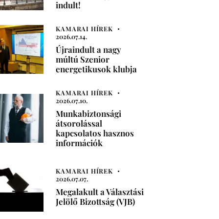
indult!
KAMARAI HÍREK
2026.07.14.
Újraindult a nagy
múltú Szenior
energetikusok klubja
KAMARAI HÍREK
2026.07.10.
Munkabiztonsági
átsorolással
kapcsolatos hasznos
információk
KAMARAI HÍREK
2026.07.07.
Megalakult a Választási
Jelölő Bizottság (VJB)