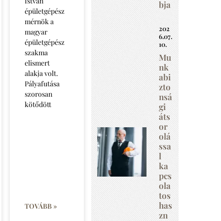
István
bja
épületgépész
mérnök a
202
magyar
6.07.
épületgépész
10.
szakma
Mu
elismert
nk
alakja volt.
abi
Pályafutása
zto
szorosan
nsá
kötődött
gi
áts
or
olá
ssa
l
ka
pcs
ola
tos
has
TOVÁBB »
zn