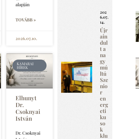
alapján
202
6.07.
TOVÁBB »
14.
Újr
ain
2026.07.10.
dul
t a
na
gy
KAMARAI
mú
HÍREK
ltú
Sze
nio
r
Elhunyt
en
Dr.
erg
eti
Csoknyai
ku
István
so
k
Dr. Csoknyai
klu