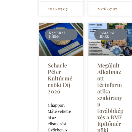
2026.07.07.
2026.07.07.
KAMARAI
KAMARAI
HÍREK
HÍREK
Scharle
Megújult
Péter
Alkalmaz
Kultúrmé
ott
rnöki Díj
térinform
2026
atika
szakirány
ú
Chappon
továbbkép
Máté vehette
zés a BME
át az
Építőmér
elismerést
nöki
Győrben A