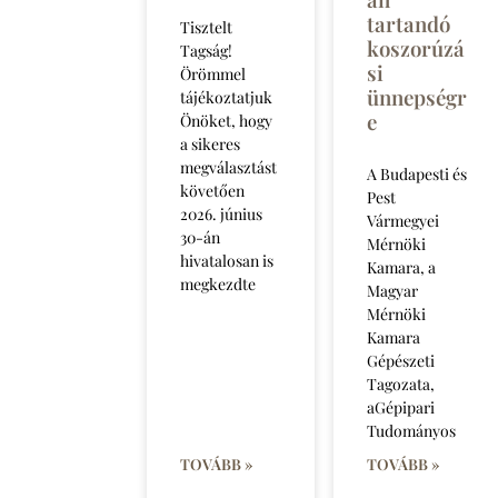
tartandó
Tisztelt
koszorúzá
Tagság!
si
Örömmel
ünnepségr
tájékoztatjuk
e
Önöket, hogy
a sikeres
megválasztást
A Budapesti és
követően
Pest
2026. június
Vármegyei
30-án
Mérnöki
hivatalosan is
Kamara, a
megkezdte
Magyar
Mérnöki
Kamara
Gépészeti
Tagozata,
aGépipari
Tudományos
TOVÁBB »
TOVÁBB »