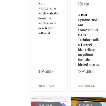
Karán
XVI.
Nemzetközi
Közlekedéstu
A BME
dományi
Építőmérnöki
Konferencia
Kar
keretében
Fotogrammet
adták át
ria és
Térinformatik
a Tanszéke
idén teljesen
megújított
formában
hirdeti meg az
TOVÁBB »
TOVÁBB »
2026.06.26.
2026.06.24.
KAMARAI
KAMARAI