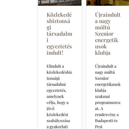
Közlekedé
Újraindult
sbiztonsá
a nagy
gi
múltú
társadalm
Szenior
i
energetik
egyeztetés
usok
indult!
klubja
Elindult a
Újraindult a
közlekedésbiz
nagy múltú
tonsági
Szenior
társadalmi
energetikusok
egyeztetés,
klubja
amelynek
szakmai
célja, hogy a
programsoroz
jövő
at. A
közlekedési
rendezvény a
szabályozása
Budapesti és
a gyakorlati
Pest