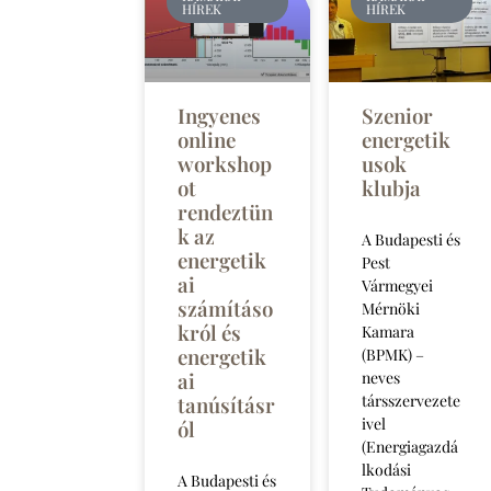
HÍREK
HÍREK
Ingyenes
Szenior
online
energetik
workshop
usok
ot
klubja
rendeztün
k az
A Budapesti és
energetik
Pest
ai
Vármegyei
számításo
Mérnöki
król és
Kamara
energetik
(BPMK) –
ai
neves
társszervezete
tanúsításr
ivel
ól
(Energiagazdá
lkodási
A Budapesti és