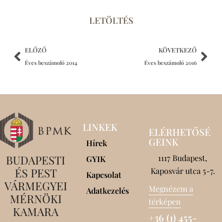
LETÖLTÉS
ELŐZŐ
KÖVETKEZŐ
Éves beszámoló 2014
Éves beszámoló 2016
LINKEK
ELÉRHETŐSÉ
GEINK
Hírek
BUDAPESTI
1117 Budapest,
GYIK
ÉS PEST
Kaposvár utca 5-7.
Kapcsolat
VÁRMEGYEI
Megnézem a
Adatkezelés
MÉRNÖKI
térképen
KAMARA
+36 (1) 455-