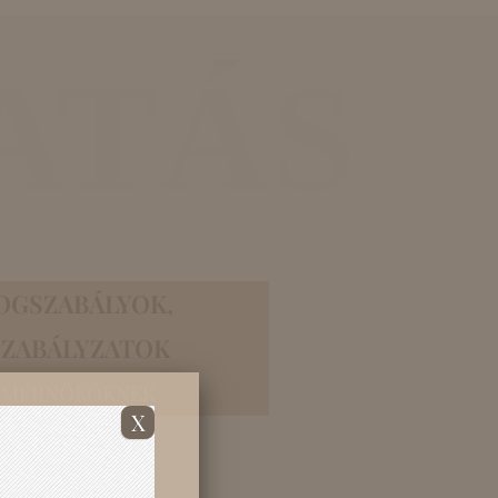
ATÁS
OGSZABÁLYOK,
SZABÁLYZATOK
gyakorláshoz kapcsolódó
MÉRNÖKÖKNEK
lyok
X
osabb új jogszabályok
knek