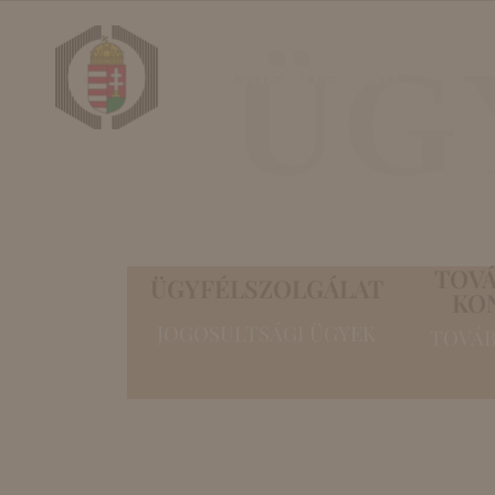
ÜG
Elnöki köszöntő
TOVÁ
ÜGYFÉLSZOLGÁLAT
KO
JOGOSULTSÁGI ÜGYEK
TOVÁB
Tovább
Ügyfélszolgálat
Továbbk
Tagfelvétel
+
Konfer
Jogosultságok
+
Az okta
Nyomtatványok