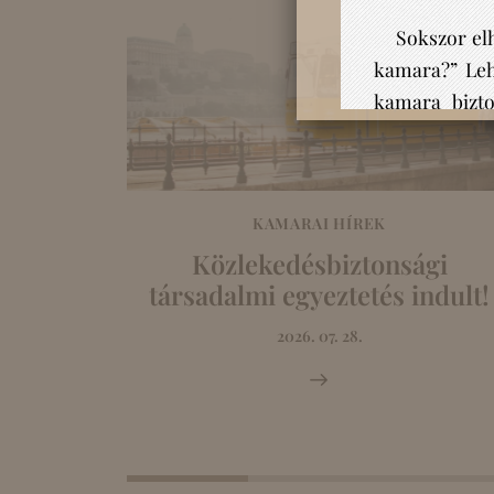
KAMARAI HÍREK
shopot
Közlekedésbiztonsági
tikai
társadalmi egyeztetés indult!
getikai
2026. 07. 28.