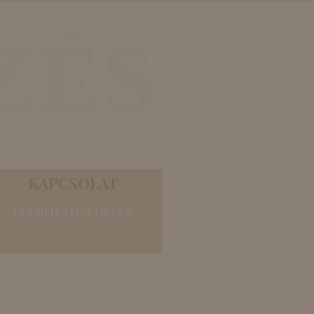
ZÉS
Gyakran ismételt kérdések
KAPCSOLAT
ELÉRHETŐSÉGEINK
Elérhetőségeink,
Impresszum
Nyitvatartás
A BPMK munkatársai