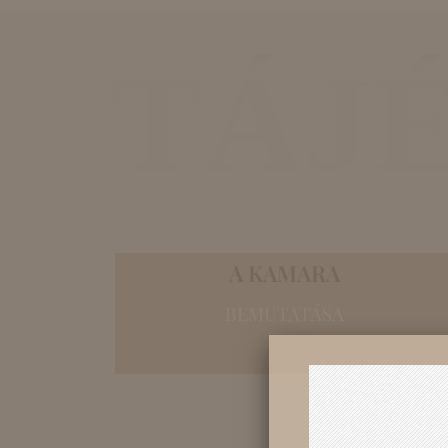
elérhet
Díjak
Kötelező tervezői
TÁJ
felelősségbiztosítás
Határon átnyúló
tevékenységek
Cégregisztráció
Az ügyfélszolgálat
elérhetőségei
+
A KAMARA
BEMUTATÁSA
Köztestület
+
Átláthatóság
+